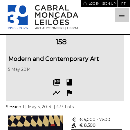
lock_open
LOG IN | SIGN UP
PT

158
Modern and Contemporary Art
5 May 2014
picture_as_pdf
book
timeline
flag
Session 1
| May 5, 2014
| 473 Lots
euro_symbol
€ 5,000
- 7,500
gavel
€ 8,500