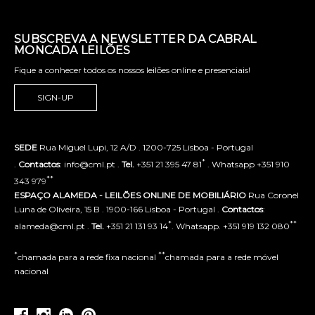
SUBSCREVA A NEWSLETTER DA CABRAL
MONCADA LEILÕES
Fique a conhecer todos os nossos leilões online e presenciais!
SIGN-UP
SEDE
Rua Miguel Lupi, 12 A/D . 1200-725 Lisboa - Portugal
*
.
Contactos
: info@cml.pt .
Tel.
+351 21 395 47 81
. Whatsapp +351 910
**
343 979
ESPAÇO ALAMEDA - LEILÕES ONLINE DE MOBILIÁRIO
Rua Coronel
Luna de Oliveira, 15 B . 1900-166 Lisboa - Portugal .
Contactos
:
*
**
alameda@cml.pt .
Tel.
+351 21 131 93 14
. Whatsapp. +351 919 132 080
*
**
chamada para a rede fixa nacional
chamada para a rede móvel
nacional