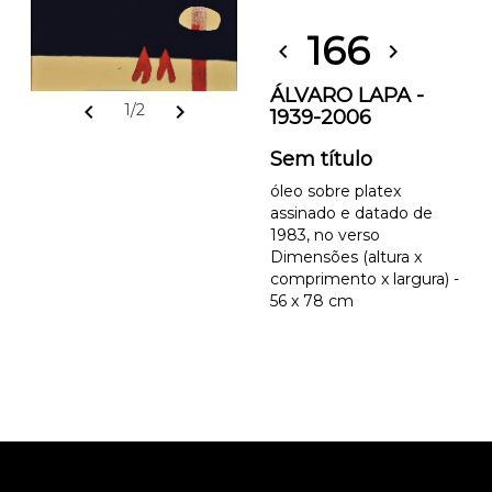
166
chevron_left
chevron_right
ÁLVARO LAPA -
chevron_left
chevron_right
1/2
1939-2006
Sem título
óleo sobre platex
assinado e datado de
1983, no verso
Dimensões (altura x
comprimento x largura) -
56 x 78 cm