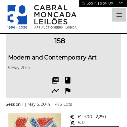
lock_open
LOG IN | SIGN UP
PT

158
Modern and Contemporary Art
5 May 2014
picture_as_pdf
book
timeline
flag
Session 1
| May 5, 2014
| 473 Lots
euro_symbol
€ 1,500
- 2,250
remove_shopping_cart
€ 0