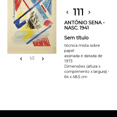
111
chevron_left
chevron_right
ANTÓNIO SENA -
NASC. 1941
Sem título
técnica mista sobre
papel
assinada e datada de
chevron_left
chevron_right
1/2
1973
Dimensões (altura x
comprimento x largura) -
64 x 48,5 cm