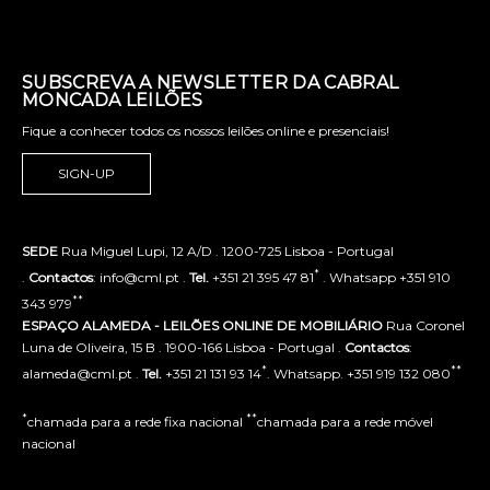
SUBSCREVA A NEWSLETTER DA CABRAL
MONCADA LEILÕES
Fique a conhecer todos os nossos leilões online e presenciais!
SIGN-UP
SEDE
Rua Miguel Lupi, 12 A/D . 1200-725 Lisboa - Portugal
*
.
Contactos
: info@cml.pt .
Tel.
+351 21 395 47 81
. Whatsapp +351 910
**
343 979
ESPAÇO ALAMEDA - LEILÕES ONLINE DE MOBILIÁRIO
Rua Coronel
Luna de Oliveira, 15 B . 1900-166 Lisboa - Portugal .
Contactos
:
*
**
alameda@cml.pt .
Tel.
+351 21 131 93 14
. Whatsapp. +351 919 132 080
*
**
chamada para a rede fixa nacional
chamada para a rede móvel
nacional