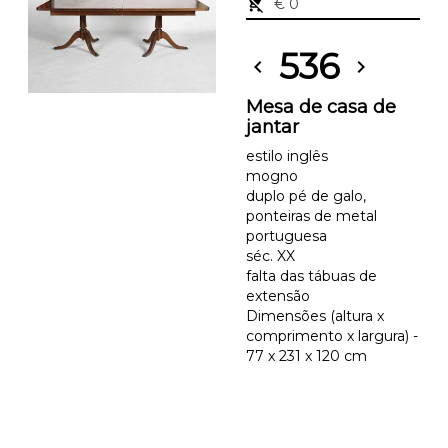
remove_shopping_cart
€ 0
536
chevron_left
chevron_right
Mesa de casa de
jantar
estilo inglês
mogno
duplo pé de galo,
ponteiras de metal
portuguesa
séc. XX
falta das tábuas de
extensão
Dimensões (altura x
comprimento x largura) -
77 x 231 x 120 cm