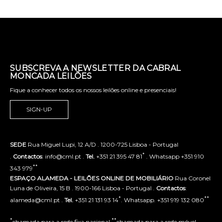
SUBSCREVA A NEWSLETTER DA CABRAL
MONCADA LEILÕES
Fique a conhecer todos os nossos leilões online e presenciais!
SIGN-UP
SEDE
Rua Miguel Lupi, 12 A/D . 1200-725 Lisboa - Portugal
*
.
Contactos
: info@cml.pt .
Tel.
+351 21 395 47 81
. Whatsapp +351 910
**
343 979
ESPAÇO ALAMEDA - LEILÕES ONLINE DE MOBILIÁRIO
Rua Coronel
Luna de Oliveira, 15 B . 1900-166 Lisboa - Portugal .
Contactos
:
*
**
alameda@cml.pt .
Tel.
+351 21 131 93 14
. Whatsapp. +351 919 132 080
*
**
chamada para a rede fixa nacional
chamada para a rede móvel