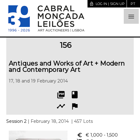
lock_open
LOG IN | SIGN UP
PT

156
Antiques and Works of Art + Modern
and Contemporary Art
17, 18 and 19 February 2014
picture_as_pdf
book
timeline
flag
Session 2
| February 18, 2014
| 457 Lots
euro_symbol
€ 1,000
- 1,500