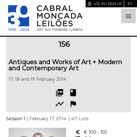
lock_open
LOG IN | SIGN UP
PT

156
Antiques and Works of Art + Modern
and Contemporary Art
17, 18 and 19 February 2014
picture_as_pdf
book
timeline
flag
Session 1
| February 17, 2014
| 411 Lots
euro_symbol
€ 100
- 150