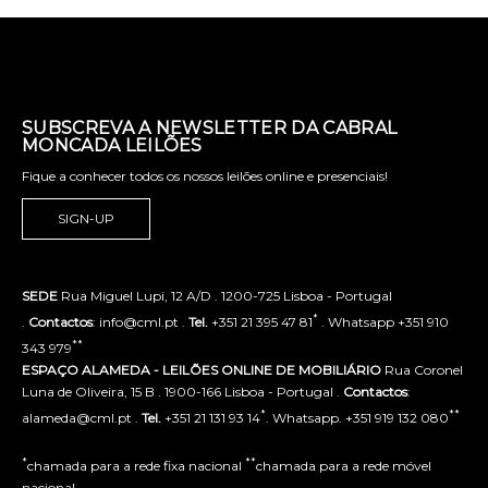
SUBSCREVA A NEWSLETTER DA CABRAL
MONCADA LEILÕES
Fique a conhecer todos os nossos leilões online e presenciais!
SIGN-UP
SEDE
Rua Miguel Lupi, 12 A/D . 1200-725 Lisboa - Portugal
*
.
Contactos
: info@cml.pt .
Tel.
+351 21 395 47 81
. Whatsapp +351 910
**
343 979
ESPAÇO ALAMEDA - LEILÕES ONLINE DE MOBILIÁRIO
Rua Coronel
Luna de Oliveira, 15 B . 1900-166 Lisboa - Portugal .
Contactos
:
*
**
alameda@cml.pt .
Tel.
+351 21 131 93 14
. Whatsapp. +351 919 132 080
*
**
chamada para a rede fixa nacional
chamada para a rede móvel
nacional