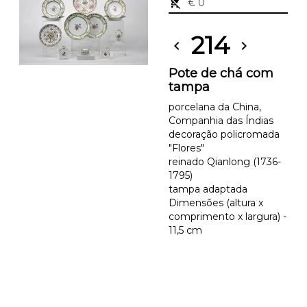
remove_shopping_cart
€ 0
214
chevron_left
chevron_right
Pote de chá com
tampa
porcelana da China,
Companhia das Índias
decoração policromada
"Flores"
reinado Qianlong (1736-
1795)
tampa adaptada
Dimensões (altura x
comprimento x largura) -
11,5 cm