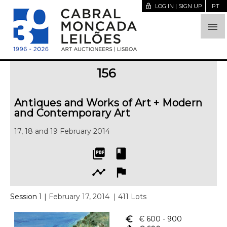
lock_open
LOG IN | SIGN UP
PT

156
Antiques and Works of Art + Modern
and Contemporary Art
17, 18 and 19 February 2014
picture_as_pdf
book
timeline
flag
Session 1
| February 17, 2014
| 411 Lots
euro_symbol
€ 600
- 900