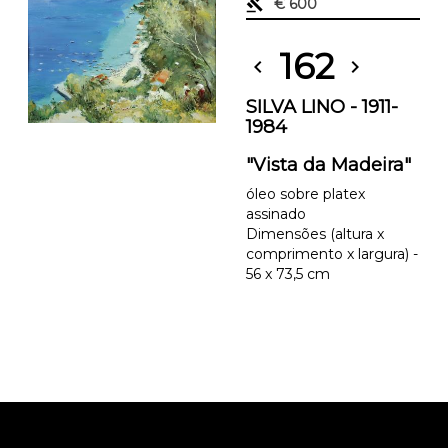
gavel
€ 600
162
chevron_left
chevron_right
SILVA LINO - 1911-
1984
"Vista da Madeira"
óleo sobre platex
assinado
Dimensões (altura x
comprimento x largura) -
56 x 73,5 cm