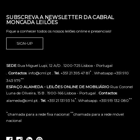
SUBSCREVA A NEWSLETTER DA CABRAL
MONCADA LEILÕES
Fique a conhecer todos os nossos leilões online e presenciais!
SIGN-UP
SEDE
Rua Miguel Lupi, 12 A/D . 1200-725 Lisboa - Portugal
*
.
Contactos
: info@cml.pt .
Tel.
+351 21 395 47 81
. Whatsapp +351 910
**
343 979
ESPAÇO ALAMEDA - LEILÕES ONLINE DE MOBILIÁRIO
Rua Coronel
Luna de Oliveira, 15 B . 1900-166 Lisboa - Portugal .
Contactos
:
*
**
alameda@cml.pt .
Tel.
+351 21 131 93 14
. Whatsapp. +351 919 132 080
*
**
chamada para a rede fixa nacional
chamada para a rede móvel
nacional