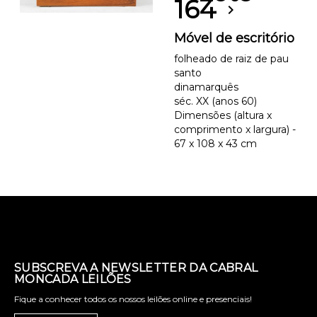
164
chevron_right
Móvel de escritório
folheado de raiz de pau
santo
dinamarquês
séc. XX (anos 60)
Dimensões (altura x
comprimento x largura) -
67 x 108 x 43 cm
SUBSCREVA A NEWSLETTER DA CABRAL
MONCADA LEILÕES
Fique a conhecer todos os nossos leilões online e presenciais!