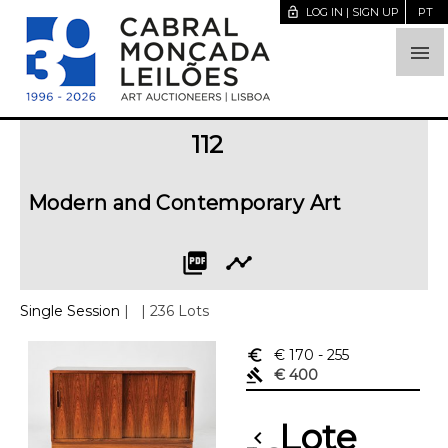
lock_open
LOG IN | SIGN UP
PT

112
Modern and Contemporary Art
picture_as_pdf
timeline
Single Session
|
| 236 Lots
euro_symbol
€ 170
- 255
gavel
€ 400
Lote
chevron_left