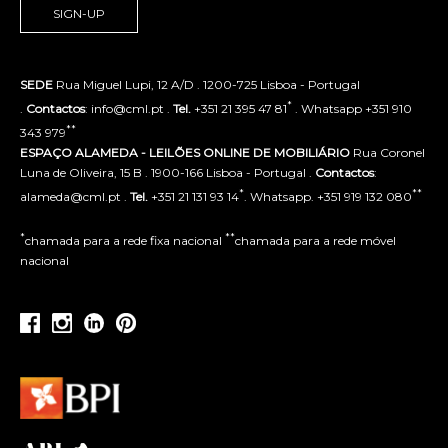
SIGN-UP
SEDE
Rua Miguel Lupi, 12 A/D . 1200-725 Lisboa - Portugal
*
.
Contactos
: info@cml.pt .
Tel.
+351 21 395 47 81
. Whatsapp +351 910
**
343 979
ESPAÇO ALAMEDA - LEILÕES ONLINE DE MOBILIÁRIO
Rua Coronel
Luna de Oliveira, 15 B . 1900-166 Lisboa - Portugal .
Contactos
:
*
**
alameda@cml.pt .
Tel.
+351 21 131 93 14
. Whatsapp. +351 919 132 080
*
**
chamada para a rede fixa nacional
chamada para a rede móvel
nacional