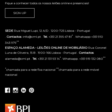
Fique a conhecer todos os nossos leilões online e presenciais!
SIGN-UP
SEDE
Rua Miguel Lupi, 12 A/D . 1200-725 Lisboa - Portugal
*
.
Contactos
: info@cml.pt .
Tel.
+351 21 395 47 81
. Whatsapp +351 910
**
343 979
ESPAÇO ALAMEDA - LEILÕES ONLINE DE MOBILIÁRIO
Rua Coronel
Luna de Oliveira, 15 B . 1900-166 Lisboa - Portugal .
Contactos
:
*
**
alameda@cml.pt .
Tel.
+351 21 131 93 14
. Whatsapp. +351 919 132 080
*
**
chamada para a rede fixa nacional
chamada para a rede móvel
nacional