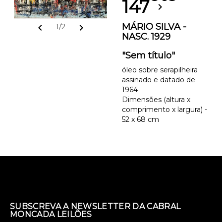
147
chevron_right
MÁRIO SILVA -
chevron_left
chevron_right
1/2
NASC. 1929
"Sem título"
óleo sobre serapilheira
assinado e datado de
1964
Dimensões (altura x
comprimento x largura) -
52 x 68 cm
SUBSCREVA A NEWSLETTER DA CABRAL
MONCADA LEILÕES