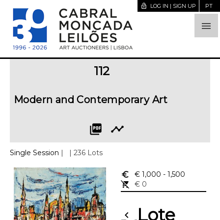
lock_open
LOG IN | SIGN UP
PT

112
Modern and Contemporary Art
picture_as_pdf
timeline
Single Session
|
| 236 Lots
euro_symbol
€ 1,000
- 1,500
remove_shopping_cart
€ 0
Lote
chevron_left