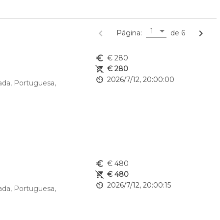
1
navigate_before
navigate_next
Página:
de 6
euro_symbol
€ 280
remove_shopping_cart
€ 280
av_timer
2026/7/12, 20:00:00
ada, Portuguesa, 
euro_symbol
€ 480
remove_shopping_cart
€ 480
av_timer
2026/7/12, 20:00:15
ada, Portuguesa, 