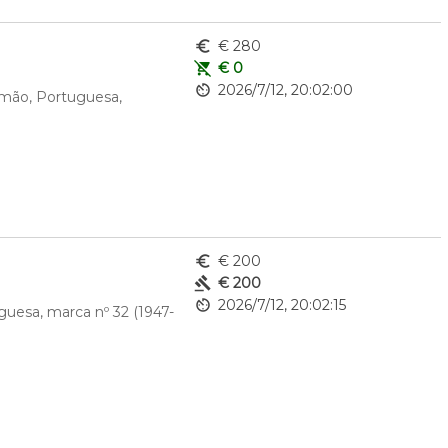
euro_symbol
€ 280
remove_shopping_cart
€ 0
av_timer
2026/7/12, 20:02:00
 mão, Portuguesa, 
euro_symbol
€ 200
gavel
€ 200
av_timer
2026/7/12, 20:02:15
guesa, marca nº 32 (1947-