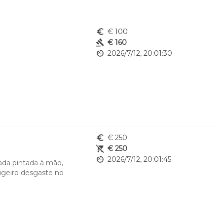
euro_symbol
€ 100
gavel
€ 160
av_timer
2026/7/12, 20:01:30
euro_symbol
€ 250
remove_shopping_cart
€ 250
av_timer
2026/7/12, 20:01:45
ada pintada à mão, 
ligeiro desgaste no 