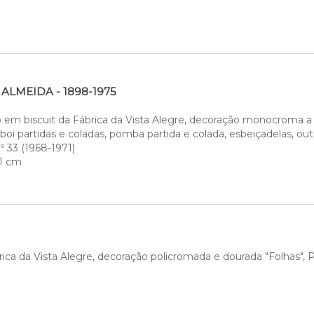
LMEIDA - 1898-1975
o em biscuit da Fábrica da Vista Alegre, decoração monocroma a b
 boi partidas e coladas, pomba partida e colada, esbeiçadelas, out
º 33 (1968-1971)
31 cm
ica da Vista Alegre, decoração policromada e dourada "Folhas", 