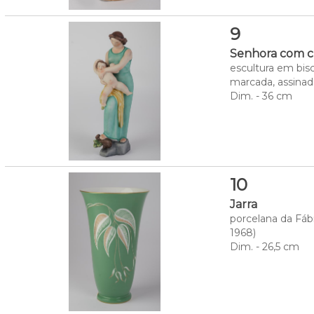
9
Senhora com c
escultura em bisc
marcada, assina
Dim. - 36 cm
10
Jarra
porcelana da Fábr
1968)
Dim. - 26,5 cm