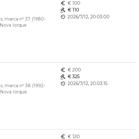
euro_symbol
€ 100
gavel
€ 110
av_timer
2026/7/12, 20:03:00
s, marca nº 37 (1980-
Nova Iorque
euro_symbol
€ 200
gavel
€ 325
av_timer
2026/7/12, 20:03:15
s, marca nº 38 (1992-
 Nova Iorque
euro_symbol
€ 120