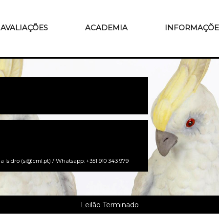
AVALIAÇÕES
ACADEMIA
INFORMAÇÕE
a Isidro (si@cml.pt) / Whatsapp: +351 910 343 979
Leilão Terminado