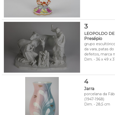
3
LEOPOLDO DE A
Presépio
grupo escultóric
da vara, patas do
defeitos, marca n
Dim. - 36 x 49 x 
4
Jarra
porcelana da Fábr
(1947-1968)
Dim. - 28,5 cm