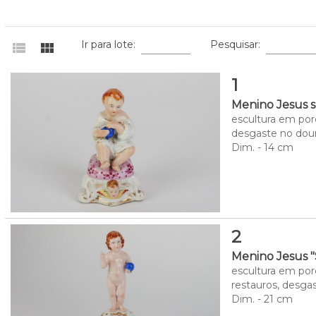
Ir para lote:
Pesquisar:
view_list
view_module
1
Menino Jesus 
escultura em por
desgaste no dou
Dim. - 14 cm
2
Menino Jesus 
escultura em por
restauros, desga
Dim. - 21 cm