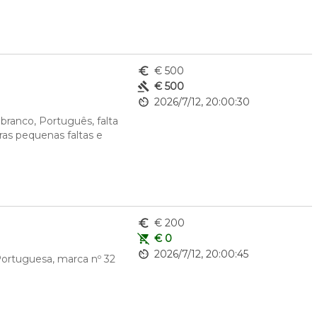
euro_symbol
€ 500
gavel
€ 500
av_timer
2026/7/12, 20:00:30
ranco, Português, falta 
ras pequenas faltas e 
euro_symbol
€ 200
remove_shopping_cart
€ 0
av_timer
2026/7/12, 20:00:45
Portuguesa, marca nº 32 