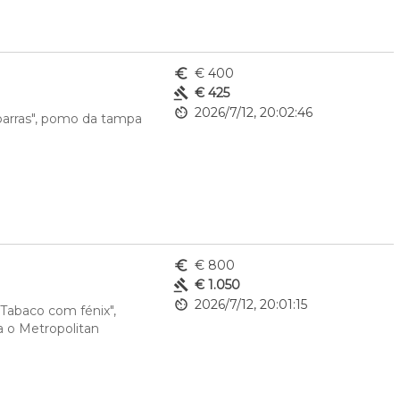
euro_symbol
€ 400
gavel
€ 425
av_timer
2026/7/12, 20:02:46
parras", pomo da tampa 
euro_symbol
€ 800
gavel
€ 1.050
av_timer
2026/7/12, 20:01:15
Tabaco com fénix", 
o Metropolitan 