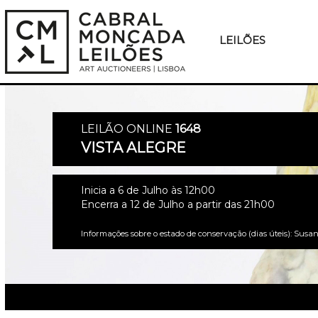
LEILÕES
LEILÃO ONLINE
1648
VISTA ALEGRE
Inicia a 6 de Julho às 12h00
Encerra a 12 de Julho a partir das 21h00
Informações sobre o estado de conservação (dias úteis): Susan