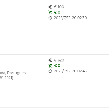
euro_symbol
€ 100
remove_shopping_cart
€ 0
av_timer
2026/7/12, 20:02:30
euro_symbol
€ 620
remove_shopping_cart
€ 0
av_timer
2026/7/12, 20:02:45
ada, Portuguesa, 
81-1921)