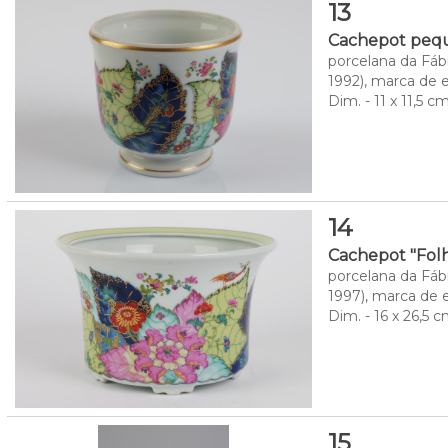
13
Cachepot pequ
porcelana da Fáb
1992), marca de
Dim. - 11 x 11,5 c
14
Cachepot "Fol
porcelana da Fáb
1997), marca de
Dim. - 16 x 26,5 
15