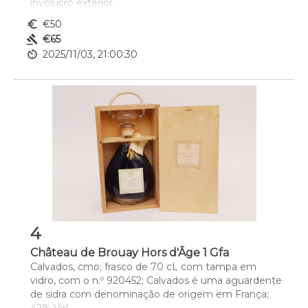
invólucro exterior
euro_symbol
€50
gavel
€65
av_timer
2025/11/03, 21:00:30
4
Château de Brouay Hors d'Âge 1 Gfa
Calvados, cmo; frasco de 70 cL com tampa em 
vidro, com o n.º 920452; Calvados é uma aguardente 
de sidra com denominação de origem em França; 