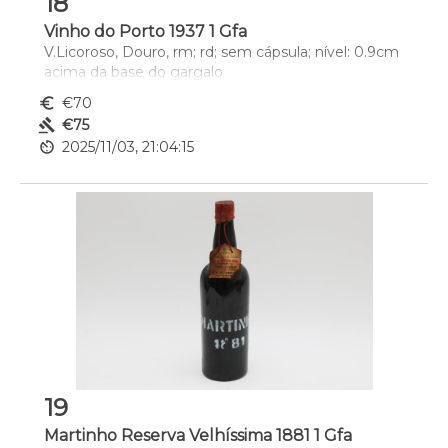
18
Vinho do Porto 1937 1 Gfa
V.Licoroso, Douro, rm; rd; sem cápsula; nível: 0.9cm 
acima da base do gargalo
euro_symbol
€70
gavel
€75
av_timer
2025/11/03, 21:04:15
19
Martinho Reserva Velhíssima 1881 1 Gfa