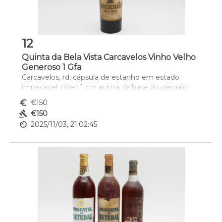
12
Quinta da Bela Vista Carcavelos Vinho Velho
Generoso 1 Gfa
Carcavelos, rd; cápsula de estanho em estado 
impecável; nível: 1 cm acima da base do gargalo
euro_symbol
€150
gavel
€150
av_timer
2025/11/03, 21:02:45