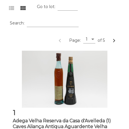
Go to lot:
view_list
view_module
Search:
1
navigate_before
navigate_next
Page:
of 5
1
Adega Velha Reserva da Casa d'Avelleda (1)
Caves Aliança Antiqua Aguardente Velha