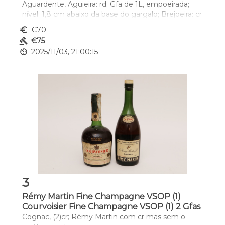
Aguardente, Aguieira: rd; Gfa de 1L, empoeirada; 
nível; 1,8 cm abaixo da base do gargalo; Brejoeira: cr
euro_symbol
€70
gavel
€75
av_timer
2025/11/03, 21:00:15
3
Rémy Martin Fine Champagne VSOP (1)
Courvoisier Fine Champagne VSOP (1) 2 Gfas
Cognac, (2)cr; Rémy Martin com cr mas sem o 