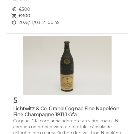
42% Vol
euro_symbol
€300
remove_shopping_cart
€300
av_timer
2025/11/03, 21:00:45
5
Lichtwitz & Co. Grand Cognac Fine Napoléon
Fine Champagne 1811 1 Gfa
Cognac, Gfa com areia aderente ao vidro; marca N 
coroada no próprio vidro e no rótulo; cápsula de 
estanho com marcação bem legível: Fine Napoléon 