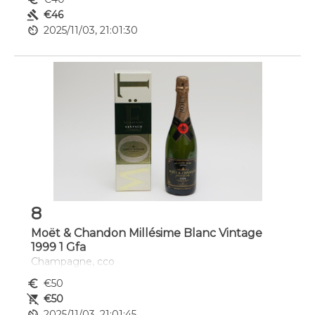
gavel
€46
av_timer
2025/11/03, 21:01:30
8
Moët & Chandon Millésime Blanc Vintage
1999 1 Gfa
Champagne, cco
euro_symbol
€50
remove_shopping_cart
€50
av_timer
2025/11/03, 21:01:45