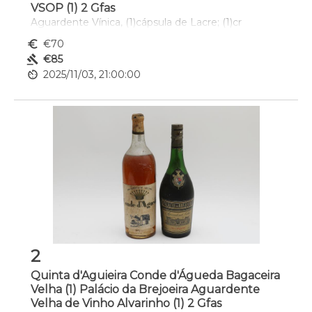
VSOP (1) 2 Gfas
Aguardente Vínica, (1)cápsula de Lacre; (1)cr
euro_symbol
€70
gavel
€85
av_timer
2025/11/03, 21:00:00
2
Quinta d'Aguieira Conde d'Águeda Bagaceira
Velha (1) Palácio da Brejoeira Aguardente
Velha de Vinho Alvarinho (1) 2 Gfas