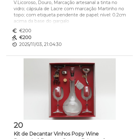
V.Licoroso, Douro, Marcação artesanal a tinta no 
vidro; cápsula de Lacre com marcação Martinho no 
topo; com etiqueta pendente de papel; nível: 0.2cm 
acima da base do gargalo
euro_symbol
€200
gavel
€200
av_timer
2025/11/03, 21:04:30
20
Kit de Decantar Vinhos Popy Wine