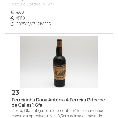
gargalo Bottled in 1977
euro_symbol
€60
gavel
€110
av_timer
2025/11/03, 21:05:15
23
Ferreirinha Dona Antónia A.Ferreira Príncipe
de Galles 1 Gfa
Porto, Gfa antiga; rótulo e contra-rótulo manchados; 
cápsula impecável; nível: 0,3cm acima da base do 