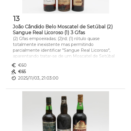
13
João Cândido Belo Moscatel de Setúbal (2)
Sangue Real Licoroso (1) 3 Gfas
(2) Gfas empoeiradas; (2)rd; (1) rótulo quase 
totalmente inexistente mas permitindo 
parcialmente identificar "Sangue Real Licoroso", 
aparentando tratar-se de um Moscatel de Setúbal
euro_symbol
€60
gavel
€65
av_timer
2025/11/03, 21:03:00