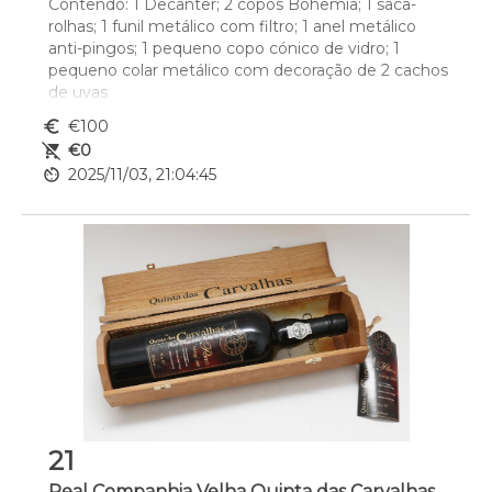
Contendo: 1 Decanter; 2 copos Bohemia; 1 saca-
rolhas; 1 funil metálico com filtro; 1 anel metálico 
anti-pingos; 1 pequeno copo cónico de vidro; 1 
pequeno colar metálico com decoração de 2 cachos 
de uvas
euro_symbol
€100
remove_shopping_cart
€0
av_timer
2025/11/03, 21:04:45
21
Real Companhia Velha Quinta das Carvalhas