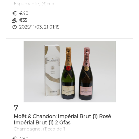
Espumante, (3)cco
euro_symbol
€40
gavel
€55
av_timer
2025/11/03, 21:01:15
7
Moët & Chandon: Impérial Brut (1) Rosé
Impérial Brut (1) 2 Gfas
Champagne, (1)cco de 1
euro_symbol
€40