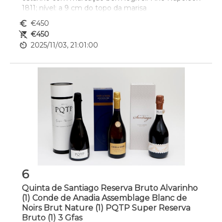
1811; nível: a 9 cm do topo da marisa
euro_symbol
€450
remove_shopping_cart
€450
av_timer
2025/11/03, 21:01:00
6
Quinta de Santiago Reserva Bruto Alvarinho
(1) Conde de Anadia Assemblage Blanc de
Noirs Brut Nature (1) PQTP Super Reserva
Bruto (1) 3 Gfas