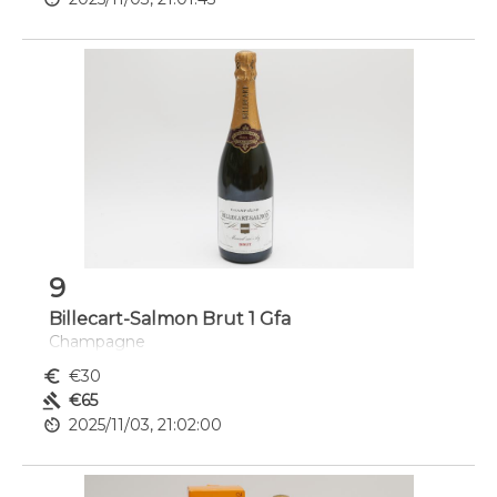
9
Billecart-Salmon Brut 1 Gfa
Champagne
euro_symbol
€30
gavel
€65
av_timer
2025/11/03, 21:02:00