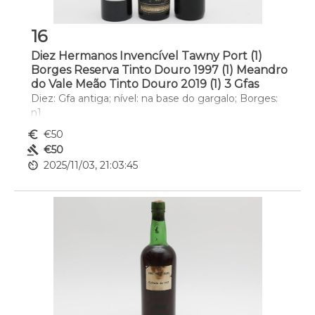
16
Diez Hermanos Invencível Tawny Port (1)
Borges Reserva Tinto Douro 1997 (1) Meandro
do Vale Meão Tinto Douro 2019 (1) 3 Gfas
Diez: Gfa antiga; nível: na base do gargalo; Borges: 
n1
euro_symbol
€50
gavel
€50
av_timer
2025/11/03, 21:03:45