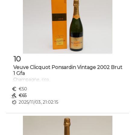
10
Veuve Clicquot Ponsardin Vintage 2002 Brut
1 Gfa
Champagne, cco
euro_symbol
€50
gavel
€65
av_timer
2025/11/03, 21:02:15