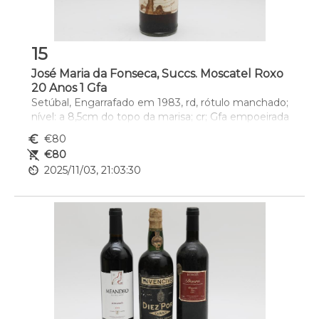
15
José Maria da Fonseca, Succs. Moscatel Roxo
20 Anos 1 Gfa
Setúbal, Engarrafado em 1983, rd, rótulo manchado; 
nível: a 8,5cm do topo da marisa; cr; Gfa empoeirada
euro_symbol
€80
remove_shopping_cart
€80
av_timer
2025/11/03, 21:03:30