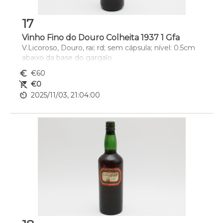
17
Vinho Fino do Douro Colheita 1937 1 Gfa
V.Licoroso, Douro, rai; rd; sem cápsula; nível: 0.5cm 
abaixo da base do gargalo
euro_symbol
€60
remove_shopping_cart
€0
av_timer
2025/11/03, 21:04:00