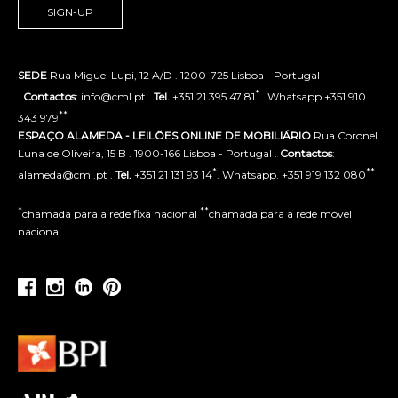
SIGN-UP
SEDE
Rua Miguel Lupi, 12 A/D . 1200-725 Lisboa - Portugal
*
.
Contactos
: info@cml.pt .
Tel.
+351 21 395 47 81
. Whatsapp +351 910
**
343 979
ESPAÇO ALAMEDA - LEILÕES ONLINE DE MOBILIÁRIO
Rua Coronel
Luna de Oliveira, 15 B . 1900-166 Lisboa - Portugal .
Contactos
:
*
**
alameda@cml.pt .
Tel.
+351 21 131 93 14
. Whatsapp. +351 919 132 080
*
**
chamada para a rede fixa nacional
chamada para a rede móvel
nacional