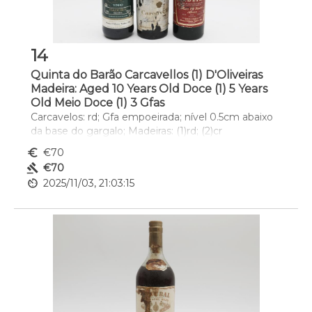
14
Quinta do Barão Carcavellos (1) D'Oliveiras
Madeira: Aged 10 Years Old Doce (1) 5 Years
Old Meio Doce (1) 3 Gfas
Carcavelos: rd; Gfa empoeirada; nível 0.5cm abaixo 
da base do gargalo; Madeiras: (1)rd; (2)cr
euro_symbol
€70
gavel
€70
av_timer
2025/11/03, 21:03:15