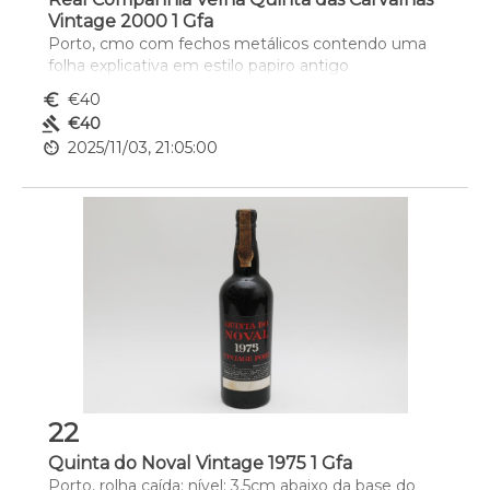
Vintage 2000 1 Gfa
Porto, cmo com fechos metálicos contendo uma 
folha explicativa em estilo papiro antigo
euro_symbol
€40
gavel
€40
av_timer
2025/11/03, 21:05:00
22
Quinta do Noval Vintage 1975 1 Gfa
Porto, rolha caída; nível: 3,5cm abaixo da base do 