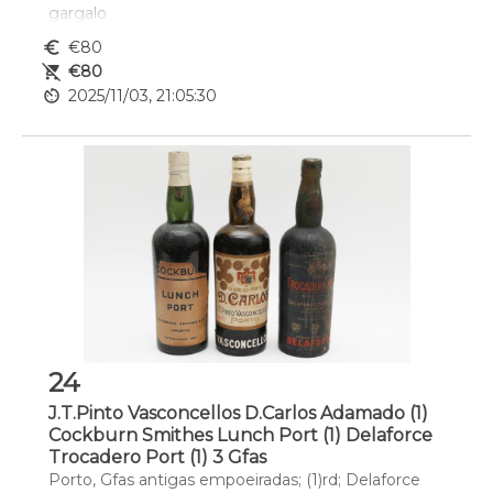
gargalo
euro_symbol
€80
remove_shopping_cart
€80
av_timer
2025/11/03, 21:05:30
24
J.T.Pinto Vasconcellos D.Carlos Adamado (1)
Cockburn Smithes Lunch Port (1) Delaforce
Trocadero Port (1) 3 Gfas
Porto, Gfas antigas empoeiradas; (1)rd; Delaforce 