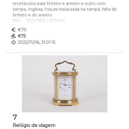
recetáculos para tinteiro e areeiro e outro com 
tampa, Inglesa, fissura restaurada na tampa, falta do 
tinteiro e do areeiro
Dim. - 13,2 x 36,6 x 21,9 cm
euro_symbol
€70
gavel
€75
av_timer
2022/11/06, 21:01:15
7
Relógio de viagem