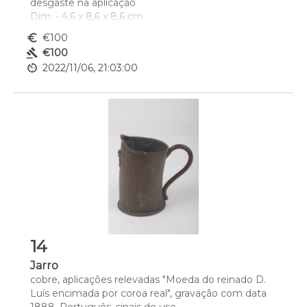
desgaste na aplicação
Dim. - 4,6 x 8,6 x 8,6 cm
euro_symbol
€100
gavel
€100
av_timer
2022/11/06, 21:03:00
14
Jarro
cobre, aplicações relevadas "Moeda do reinado D. 
Luís encimada por coroa real", gravação com data 