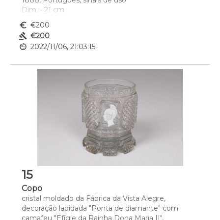
1888, Português, sinais de uso
Dim. - 21 cm
euro_symbol
€200
gavel
€200
av_timer
2022/11/06, 21:03:15
15
Copo
cristal moldado da Fábrica da Vista Alegre, 
decoração lapidada "Ponta de diamante" com 
camafeu "Efígie da Rainha Dona Maria II", 