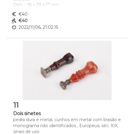
Dim. - 18 x 29 x 17 cm
euro_symbol
€40
gavel
€40
av_timer
2022/11/06, 21:02:15
11
Dois sinetes
pedra dura e metal, cunhos em metal com brasão e 
monograma não identificados , Europeus, séc. XIX, 
sinais de uso