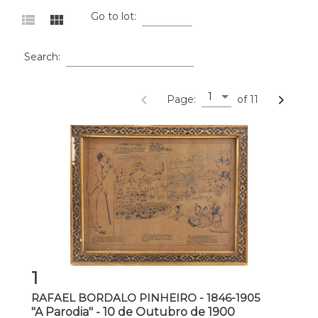
Go to lot:
view_list
view_module
Search:
1
navigate_before
navigate_next
Page:
of 11
1
RAFAEL BORDALO PINHEIRO - 1846-1905
"A Parodia" - 10 de Outubro de 1900