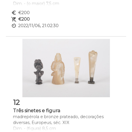
Dim. - (o maior) 7,5 cm
euro_symbol
€200
remove_shopping_cart
€200
av_timer
2022/11/06, 21:02:30
12
Três sinetes e figura
madrepérola e bronze prateado, decorações 
diversas, Europeus, séc. XIX
Dim. - (figura) 8,5 cm