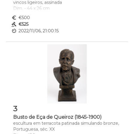
vincos ligeiros, assinada
Dim. - 44 x 26 cm
euro_symbol
€500
gavel
€525
av_timer
2022/11/06, 21:00:15
3
Busto de Eça de Queiroz (1845-1900)
escultura em terracota patinada simulando bronze, 
Portuguesa, séc. XX