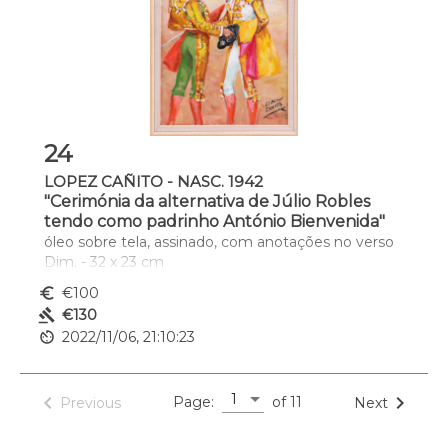
24
LOPEZ CAÑITO - NASC. 1942
"Cerimónia da alternativa de Júlio Robles
tendo como padrinho António Bienvenida"
óleo sobre tela, assinado, com anotações no verso
Dim. - 32 x 23 cm
euro_symbol
€100
gavel
€130
av_timer
2022/11/06, 21:10:23
1
navigate_before
navigate_next
Page:
of 11
Previous
Next