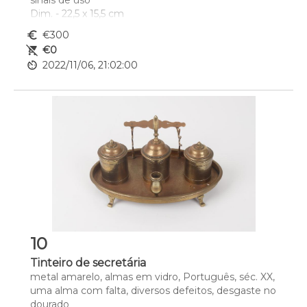
sinais de uso
Dim. - 22,5 x 15,5 cm
euro_symbol
€300
remove_shopping_cart
€0
av_timer
2022/11/06, 21:02:00
10
Tinteiro de secretária
metal amarelo, almas em vidro, Português, séc. XX, 
uma alma com falta, diversos defeitos, desgaste no 
dourado