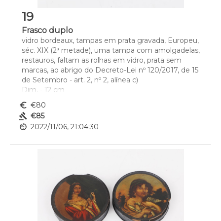
19
Frasco duplo
vidro bordeaux, tampas em prata gravada, Europeu, 
séc. XIX (2ª metade), uma tampa com amolgadelas, 
restauros, faltam as rolhas em vidro, prata sem 
marcas, ao abrigo do Decreto-Lei nº 120/2017, de 15 
de Setembro - art. 2, nº 2, alínea c)
Dim. - 12 cm
euro_symbol
€80
gavel
€85
av_timer
2022/11/06, 21:04:30