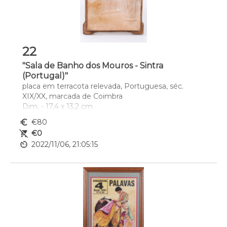
22
"Sala de Banho dos Mouros - Sintra
(Portugal)"
placa em terracota relevada, Portuguesa, séc. 
XIX/XX, marcada de Coimbra
Dim. - 17,4 x 13,2 cm
euro_symbol
€80
remove_shopping_cart
€0
av_timer
2022/11/06, 21:05:15