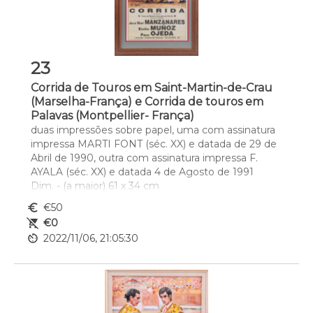
23
Corrida de Touros em Saint-Martin-de-Crau
(Marselha-França) e Corrida de touros em
Palavas (Montpellier- França)
duas impressões sobre papel, uma com assinatura 
impressa MARTI FONT (séc. XX) e datada de 29 de 
Abril de 1990, outra com assinatura impressa F. 
AYALA (séc. XX) e datada 4 de Agosto de 1991
Dim. - (a maior) 61 x 34 cm
euro_symbol
€50
remove_shopping_cart
€0
av_timer
2022/11/06, 21:05:30