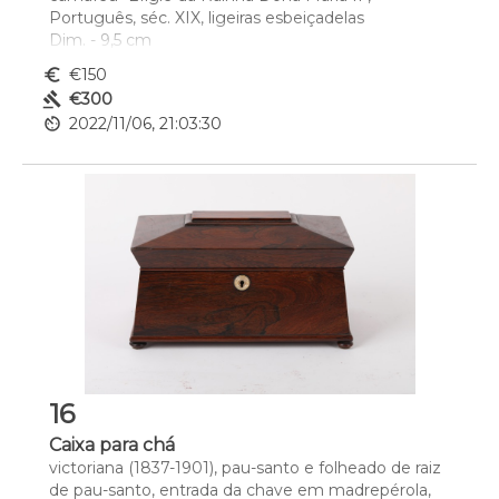
Português, séc. XIX, ligeiras esbeiçadelas
Dim. - 9,5 cm
euro_symbol
€150
gavel
€300
av_timer
2022/11/06, 21:03:30
16
Caixa para chá
victoriana (1837-1901), pau-santo e folheado de raiz 
de pau-santo, entrada da chave em madrepérola, 