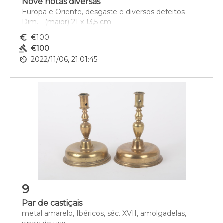
Nove notas diversas
Europa e Oriente, desgaste e diversos defeitos
Dim. - (maior) 21 x 13,5 cm
euro_symbol
€100
gavel
€100
av_timer
2022/11/06, 21:01:45
9
Par de castiçais
metal amarelo, Ibéricos, séc. XVII, amolgadelas, 