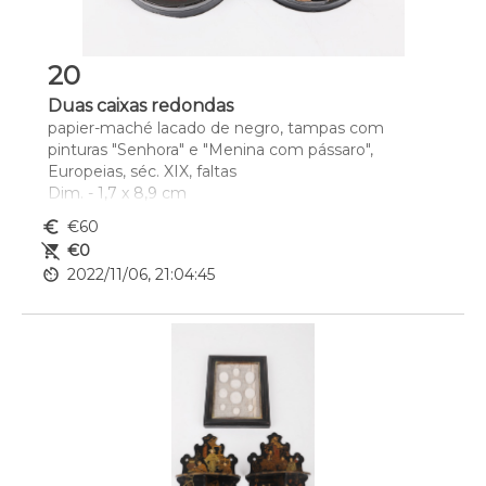
20
Duas caixas redondas
papier-maché lacado de negro, tampas com 
pinturas "Senhora" e "Menina com pássaro", 
Europeias, séc. XIX, faltas
Dim. - 1,7 x 8,9 cm
euro_symbol
€60
remove_shopping_cart
€0
av_timer
2022/11/06, 21:04:45