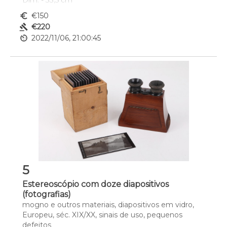
Dim. - 33,5 cm
euro_symbol
€150
gavel
€220
av_timer
2022/11/06, 21:00:45
5
Estereoscópio com doze diapositivos
(fotografias)
mogno e outros materiais, diapositivos em vidro, 
Europeu, séc. XIX/XX, sinais de uso, pequenos 
defeitos