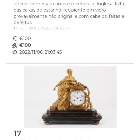
interior com duas caixas e recetáculo, Inglesa, falta 
das caixas de estanho, recipiente em vidro 
provavelmente não original e com cabelos, faltas e 
defeitos
Dim. - 18,5 x 33,5 x 18,5 cm
euro_symbol
€100
gavel
€100
av_timer
2022/11/06, 21:03:45
17