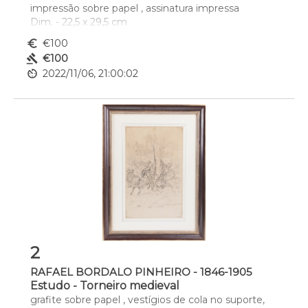
impressão sobre papel , assinatura impressa
Dim. - 22,5 x 29,5 cm
euro_symbol
€100
gavel
€100
av_timer
2022/11/06, 21:00:02
2
RAFAEL BORDALO PINHEIRO - 1846-1905
Estudo - Torneiro medieval
grafite sobre papel , vestígios de cola no suporte, 