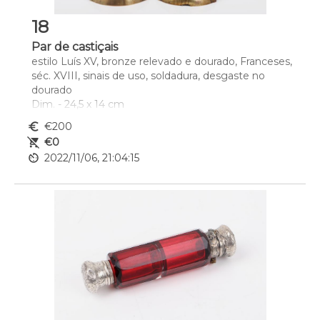
18
Par de castiçais
estilo Luís XV, bronze relevado e dourado, Franceses, 
séc. XVIII, sinais de uso, soldadura, desgaste no 
dourado
Dim. - 24,5 x 14 cm
euro_symbol
€200
remove_shopping_cart
€0
av_timer
2022/11/06, 21:04:15