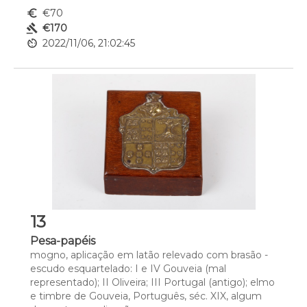
euro_symbol
€70
gavel
€170
av_timer
2022/11/06, 21:02:45
13
Pesa-papéis
mogno, aplicação em latão relevado com brasão - 
escudo esquartelado: I e IV Gouveia (mal 
representado); II Oliveira; III Portugal (antigo); elmo 
e timbre de Gouveia, Português, séc. XIX, algum 