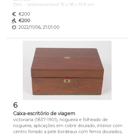
Dim. - (estereoscópio) 16 x 18 x 10,5 cm
euro_symbol
€200
gavel
€200
av_timer
2022/11/06, 21:01:00
6
Caixa-escritório de viagem
victoriana (1837-1901), nogueira e folheado de 
nogueira, aplicações em cobre dourado, interior com 
centro forrado a pele bordeaux com ferros dourados, 