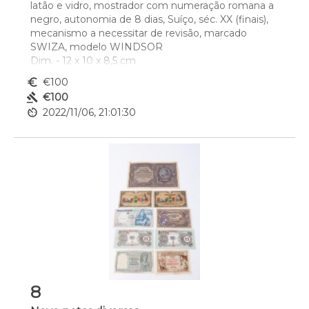
latão e vidro, mostrador com numeração romana a 
negro, autonomia de 8 dias, Suíço, séc. XX (finais), 
mecanismo a necessitar de revisão, marcado 
SWIZA, modelo WINDSOR 
Dim. - 12 x 10 x 8,5 cm
euro_symbol
€100
gavel
€100
av_timer
2022/11/06, 21:01:30
8