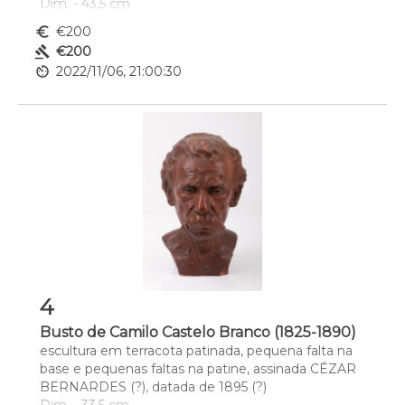
Dim. - 43,5 cm
euro_symbol
€200
gavel
€200
av_timer
2022/11/06, 21:00:30
4
Busto de Camilo Castelo Branco (1825-1890)
escultura em terracota patinada, pequena falta na 
base e pequenas faltas na patine, assinada CÉZAR 
BERNARDES (?), datada de 1895 (?)