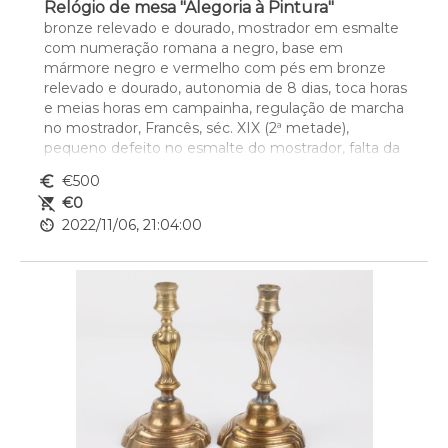
Relógio de mesa "Alegoria à Pintura"
bronze relevado e dourado, mostrador em esmalte 
com numeração romana a negro, base em 
mármore negro e vermelho com pés em bronze 
relevado e dourado, autonomia de 8 dias, toca horas 
e meias horas em campainha, regulação de marcha 
no mostrador, Francês, séc. XIX (2ª metade), 
pequeno defeito no esmalte do mostrador, falta da 
tampa do mecanismo, mecanismo a necessitar de 
euro_symbol
€500
revisão, falta da chave
remove_shopping_cart
€0
Dim. - 36 x 41 x 15,5 cm
av_timer
2022/11/06, 21:04:00