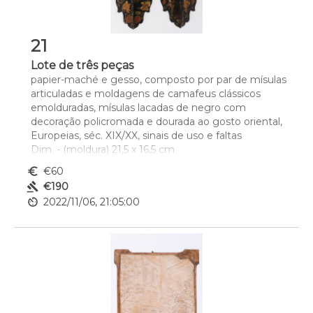
21
Lote de três peças
papier-maché e gesso, composto por par de mísulas 
articuladas e moldagens de camafeus clássicos 
emolduradas, mísulas lacadas de negro com 
decoração policromada e dourada ao gosto oriental, 
Europeias, séc. XIX/XX, sinais de uso e faltas
Dim. - (moldura) 21,5 x 16,5 cm
euro_symbol
€60
gavel
€190
av_timer
2022/11/06, 21:05:00