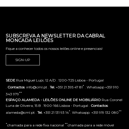
SUBSCREVA A NEWSLETTER DA CABRAL
MONCADA LEILÕES
Fique a conhecer todos os nossos leilões online e presenciais!
SIGN-UP
SEDE
Rua Miguel Lupi, 12 A/D . 1200-725 Lisboa - Portugal
*
.
Contactos
: info@cml.pt .
Tel.
+351 21 395 47 81
. Whatsapp +351 910
**
343 979
ESPAÇO ALAMEDA - LEILÕES ONLINE DE MOBILIÁRIO
Rua Coronel
Luna de Oliveira, 15 B . 1900-166 Lisboa - Portugal .
Contactos
:
*
**
alameda@cml.pt .
Tel.
+351 21 131 93 14
. Whatsapp. +351 919 132 080
*
**
chamada para a rede fixa nacional
chamada para a rede móvel