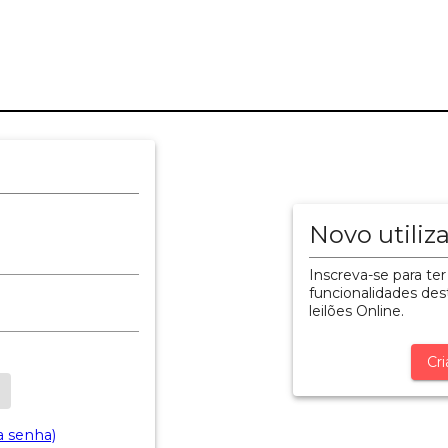
Novo utiliz
Inscreva-se para ter
funcionalidades dest
leilões Online.
Cri
a senha)