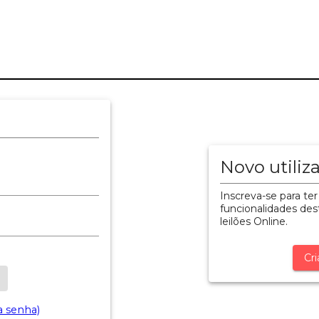
Novo utiliz
Inscreva-se para ter
funcionalidades dest
leilões Online.
Cri
a senha)