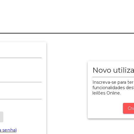
Novo utiliz
Inscreva-se para ter
funcionalidades dest
leilões Online.
Cri
a senha)