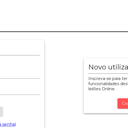
Novo utiliz
Inscreva-se para ter
funcionalidades dest
leilões Online.
Cri
a senha)